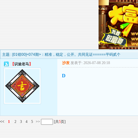
主题 :
[01错00]<074期>：精准，稳定，公开。共同见证======平码贰个
沙发
发表于: 2026-07-08 20:18
【
识途老马
】
D
<<
1
2
3
4
5
>>
[共
5
页]