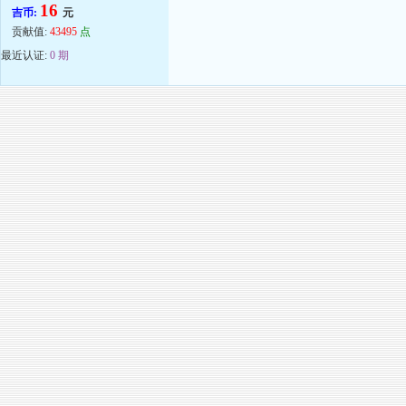
16
吉币:
元
贡献值:
43495
点
最近认证:
0 期