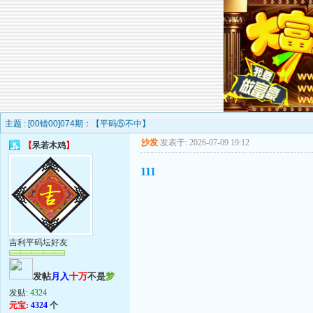
主题 :
[00错00]074期：【平码⑤不中】
沙发
发表于: 2026-07-09 19:12
【
呆若木鸡
】
111
吉利平码坛好友
发帖
月入
十万
不是
梦
发贴:
4324
元宝:
4324
个