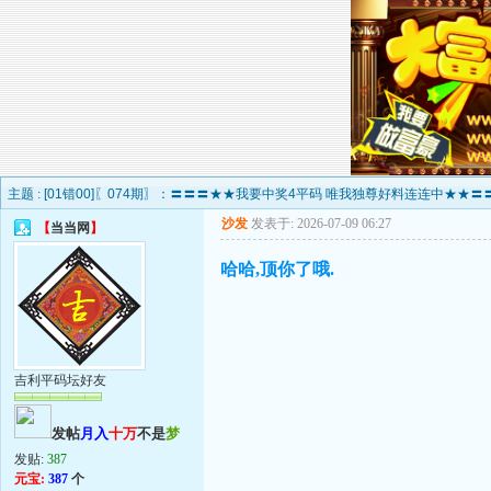
主题 :
[01错00]〖074期〗：〓〓〓★★我要中奖4平码 唯我独尊好料连连中★★〓〓〓 +
沙发
发表于: 2026-07-09 06:27
【
当当网
】
哈哈,顶你了哦.
吉利平码坛好友
发帖
月入
十万
不是
梦
发贴:
387
元宝:
387
个