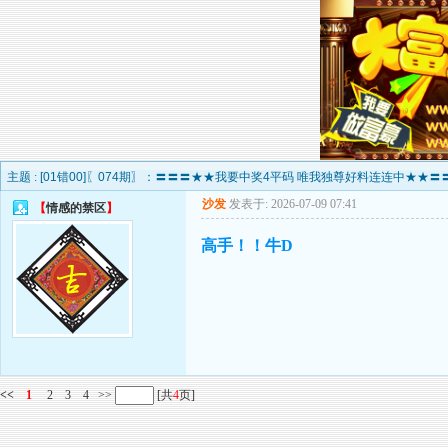
主题 :
[01错00]〖074期〗：〓〓〓★★我要中奖4平码 唯我独尊好料连连中★★〓〓〓 +
沙发
发表于: 2026-07-09 07:41
【
情感的禁区
】
高手！！牛D
<<
1
2
3
4
>>
[共
4
页]