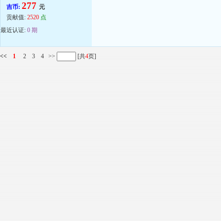
277
吉币:
元
贡献值:
2520
点
最近认证:
0 期
<<
1
2
3
4
>>
[共
4
页]