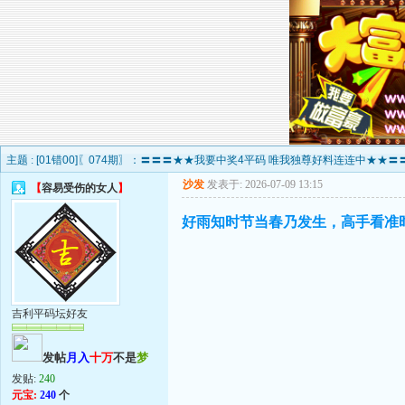
主题 :
[01错00]〖074期〗：〓〓〓★★我要中奖4平码 唯我独尊好料连连中★★〓〓〓 +
沙发
发表于: 2026-07-09 13:15
【
容易受伤的女人
】
好雨知时节当春乃发生，高手看准
吉利平码坛好友
发帖
月入
十万
不是
梦
发贴:
240
元宝:
240
个