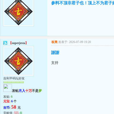
参料不顶非君子也！顶上不为君子
板凳
发表于: 2026-07-09 19:20
【
superjesta
】
謝謝
支持
吉利平码坛好友
发帖
月入
十万
不是
梦
发贴:
6
元宝:
6
个
58
吉币:
元
贡献值:
555
点