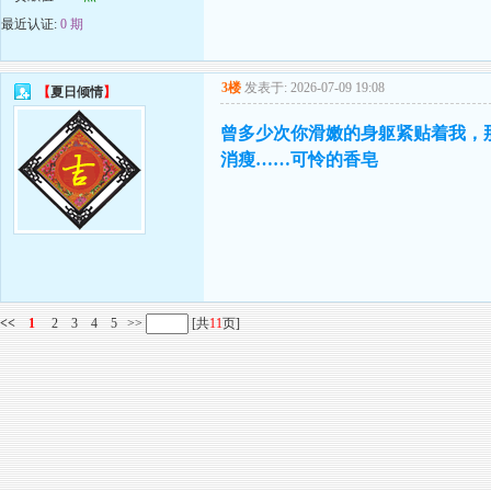
最近认证:
0 期
3楼
发表于: 2026-07-09 19:08
【
夏日倾情
】
曾多少次你滑嫩的身躯紧贴着我，
消瘦……可怜的香皂
<<
1
2
3
4
5
>>
[共
11
页]