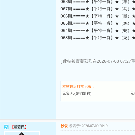
068期.≡≡≡≡≡★【平特一肖】★（羊）★
067期.≡≡≡≡≡★【平特一肖】★（马）★
066期.≡≡≡≡≡★【平特一肖】★（鼠）★
065期.≡≡≡≡≡★【平特一肖】★（鸡）★
064期.≡≡≡≡≡★【平特一肖】★（蛇）★
063期.≡≡≡≡≡★【平特一肖】★（龙）★
[ 此帖被轰轰烈烈在2026-07-08 07:27
本帖最近打赏记录：
元宝:+6(嫁狗随狗)
元
沙发
发表于: 2026-07-09 20:19
【
帮彩民
】