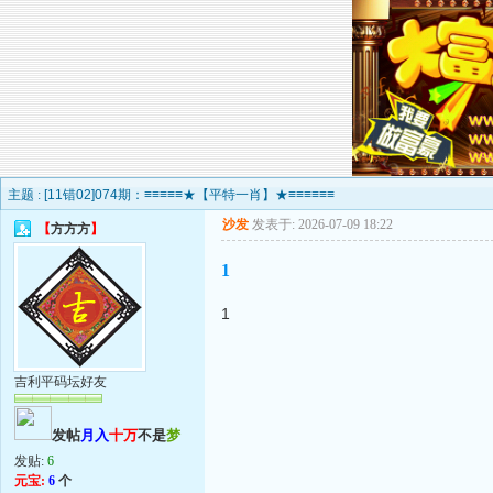
主题 :
[11错02]074期：≡≡≡≡≡★【平特一肖】★≡≡≡≡≡≡
沙发
发表于: 2026-07-09 18:22
【
方方方
】
1
1
吉利平码坛好友
发帖
月入
十万
不是
梦
发贴:
6
元宝:
6
个