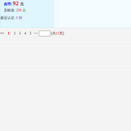
92
吉币:
元
贡献值:
250
点
最近认证:
0 期
<<
1
2
3
4
5
>>
[共
11
页]