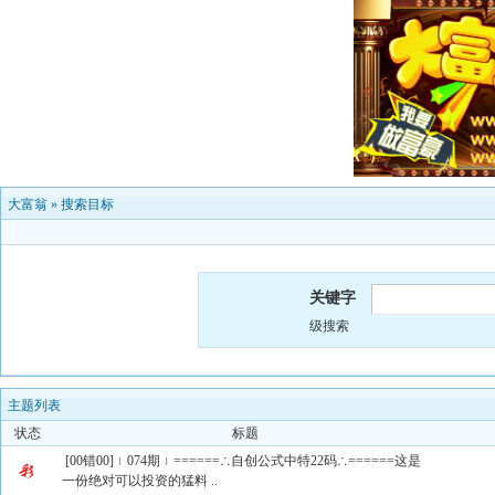
大富翁
»
搜索目标
关键字
级搜索
主题列表
状态
标题
[00错00]﹛074期﹜======∴自创公式中特22码∴======这是
一份绝对可以投资的猛料 ..