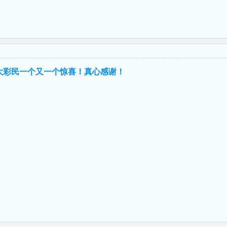
大彩民一个又一个惊喜！真心感谢！