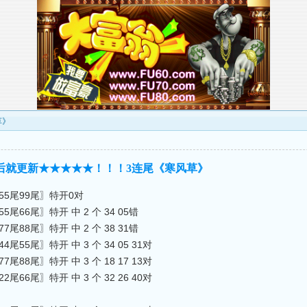
草》
★开奖后就更新★★★★★！！！3连尾《寒风草》
55尾99尾〗特开0对
尾66尾〗特开 中 2 个 34 05错
尾88尾〗特开 中 2 个 38 31错
55尾〗特开 中 3 个 34 05 31对
88尾〗特开 中 3 个 18 17 13对
66尾〗特开 中 3 个 32 26 40对