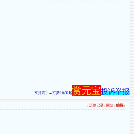
赏元宝
投诉举报
支持高手→打赏6元宝起
u
历史记录
u
回复
u
编辑
u