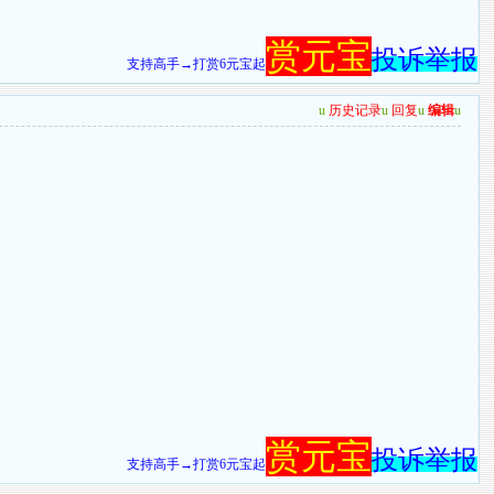
赏元宝
投诉举报
支持高手→打赏6元宝起
u
历史记录
u
回复
u
编辑
u
赏元宝
投诉举报
支持高手→打赏6元宝起