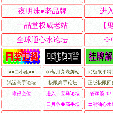
夜明珠●老品牌
进
一品堂权威老站
【
全球通心水论坛
※
●●白小姐●●
㊣蓝月亮老牌站
㊣极限平特
鸿运高手论坛
极限高手论坛
正版极限回
难得空位
进入→宝马论坛
管家婆20
日月谷◆高手坛
〓潮汕心水