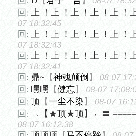
回:
D
【
君子一言
】
08-07 18:32
回:
上 ！上 ！上 ！上 ！上 ！上
07 18:32:45
回:
上 ！上 ！上 ！上 ！上 ！上
07 18:32:43
回:
上 ！上 ！上 ！上 ！上 ！上
07 18:32:41
回:
鼎~
【
神魂颠倒
】
08-07 17:
回:
嘿嘿
【
健忘
】
08-07 17:08:
回:
顶
【
一尘不染
】
08-07 16:1
回:
→【★顶★顶】←〓 ====
08-07 16:12:38
回:
顶顶顶
【
马不停蹄
】
08-07