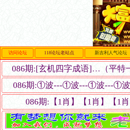
访问论坛
118论坛老站点
新吉利人气论坛
086期:[玄机四字成语]…（
086期:①波---①波---①波-
086期:【1肖】【1肖】【