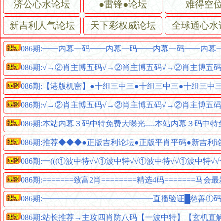
济公心水论坛
●雷锋●论坛
难得空
新吉利人气论坛
天下彩权威论坛
全球通心水
086期:━━内幕一码━━内幕一码━━内幕一码━━内
086期:√→②肖主博五码√→②肖主博五码√→②肖主博五
086期:【港版机密】●十组三中三●十组三中三●十组三中三
086期:√→②肖主博五码√→②肖主博五码√→②肖主博五
086期:本站内幕３码中特免费大曝光.....本站内幕３码中特免
086期:推荐◆◆◆●正版吉利论坛●正版平肖平码●新吉利
086期:━(((①波中特√√①波中特√√①波中特√√①波中特
086期:=======致富2肖========精选4码=======
086期:━━━━━━━━━━━━━━直播验证█慈善①
086期:站长推荐→主攻四肖防八码【一波中特】【玄机直解一