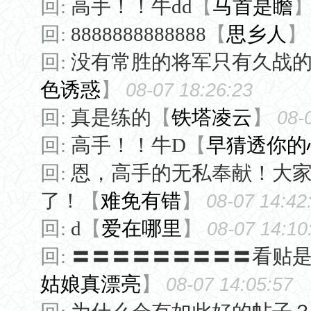
回:
高手！！牛dd
【
马首是瞻
回:
8888888888888
【
思乡人
】
回:
没有常胜的将军只有久战的
色诱惑
】
08-07 18:26:23
回:
真是练的
【
铁塔凌云
】
08-
回:
高手！！牛D
【
早猜透你的
回:
恩，高手的无私奉献！大家
了！
【
难免有错
】
08-07 14:42
回:
d
【
爱在哪里
】
08-07 14:10
回:
〓〓〓〓〓〓〓〓〓看贴是
姑娘真漂亮
】
08-07 14:05:57