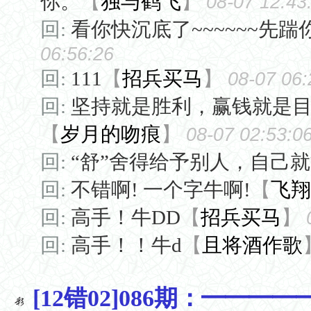
你。
【
独与鹤飞
】
08-07 12:43
回:
看你快沉底了~~~~~~先踹你
06:56:26
回:
111
【
招兵买马
】
08-07 06:
回:
坚持就是胜利，赢钱就是目
【
岁月的吻痕
】
08-07 02:53:0
回:
“舒”舍得给予别人，自己
回:
不错啊! 一个字牛啊!
【
飞翔
回:
高手！牛DD
【
招兵买马
】
回:
高手！！牛d
【
且将酒作歌
[12错02]086期：━━