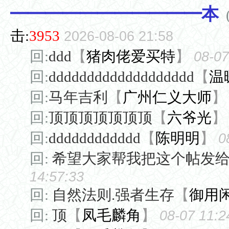
━━━━━━━━━━━本
击:
3953
2026-08-06 21:58
回:
ddd
【
猪肉佬爱买特
】
08-07
回:
ddddddddddddddddddd
【
温
回:
马年吉利
【
广州仁义大师
】
回:
顶顶顶顶顶顶顶
【
六爷光
】
回:
dddddddddddd
【
陈明明
】
0
回:
希望大家帮我把这个帖发给
14:57:33
回:
自然法则.强者生存
【
御用
回:
顶
【
凤毛麟角
】
08-07 11:2