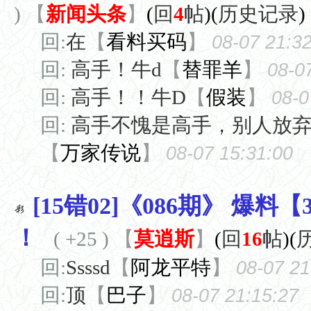
)
【
新闻头条
】
(
回
4
帖
)(
历史记录
)
回:
在
【
看料买码
】
08-07 21:3
回:
高手！牛d
【
替罪羊
】
08-0
回:
高手！！牛D
【
假装
】
08-0
回:
高手不愧是高手，别人放弃
【
万家传说
】
08-07 15:31:00
[15错02]《086期》 爆
！
( +25 )
【
莫逍斯
】
(
回
16
帖
)(
回:
Ssssd
【
阿龙平特
】
08-07 21
回:
顶
【
巴子
】
08-07 21:15:27