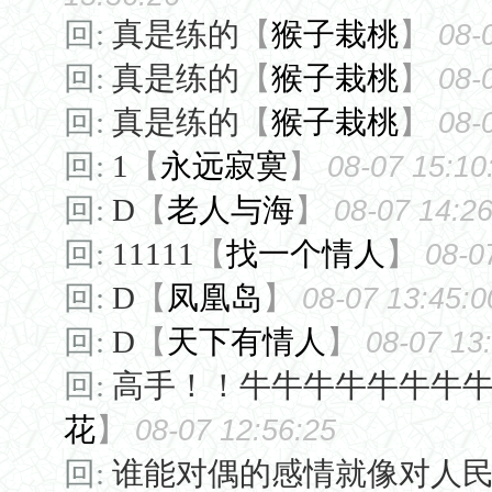
回:
真是练的
【
猴子栽桃
】
08-
回:
真是练的
【
猴子栽桃
】
08-
回:
真是练的
【
猴子栽桃
】
08-
回:
1
【
永远寂寞
】
08-07 15:10
回:
D
【
老人与海
】
08-07 14:26
回:
11111
【
找一个情人
】
08-0
回:
D
【
凤凰岛
】
08-07 13:45:0
回:
D
【
天下有情人
】
08-07 13
回:
高手！！牛牛牛牛牛牛牛牛
花
】
08-07 12:56:25
回:
谁能对偶的感情就像对人民