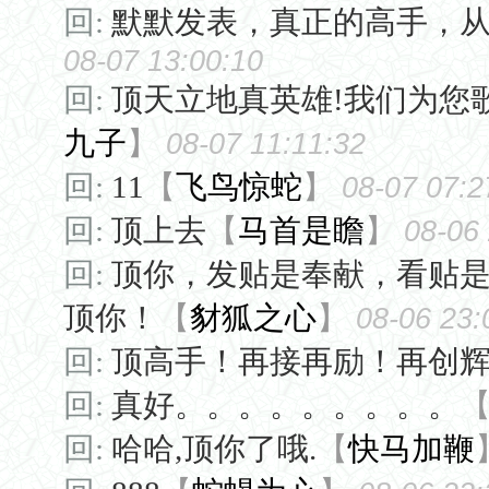
回:
默默发表，真正的高手，从
08-07 13:00:10
回:
顶天立地真英雄!我们为您歌
九子
】
08-07 11:11:32
回:
11
【
飞鸟惊蛇
】
08-07 07:2
回:
顶上去
【
马首是瞻
】
08-06
回:
顶你，发贴是奉献，看贴是
顶你！
【
豺狐之心
】
08-06 23:
回:
顶高手！再接再励！再创
回:
真好。。。。。。。。。
回:
哈哈,顶你了哦.
【
快马加鞭