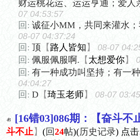
财运桃花运、运运亨通；爱人
07 04:53:57
回:
诚征小MM，共同来灌水；
08-07 04:37:24
回:
顶
【
路人皆知
】
08-07 04:2
回:
佩服佩服啊.
【
太想爱你
】
回:
有一种成功叫坚持；有一种
04:04:27
回:
D
【
琦玉老师
】
08-07 03:45
[16错03]086期：【奋斗
斗不止
】
(
回
24
帖
)(
历史记录
) 点击