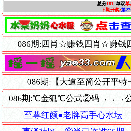
086期:四肖☆赚钱四肖☆赚
086期:【大道至简公开平特
086期:℃金狐℃公式②码→→→
至尊红颜●老牌高手心水坛