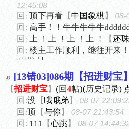
12:45:08
回:
顶下再看
【
中国象棋
】
08-
回:
高手！！牛牛牛牛牛ddddddd
回:
上 ！上 ！上 ！上 ！
【
还
回:
楼主工作顺利，继往开来
[
1
2
3
4
5
..
11
]
[13错03]086期【招进
【
招进财宝
】
(
回
4
帖
)(
历史记录
) 
回:
没
【
哦哦弟
】
08-07 22:09:2
回:
顶
【
与你
】
08-07 21:43:54
回:
111
【
心跳
】
08-07 14:44:3