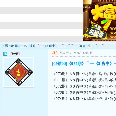
主题 :
[04错00]《074期》⌒━《8 肖中》━⌒━⌒⌒━《8 肖中》━⌒━⌒
楼主
发表于: 2026-07-08 05:46
【
醉银
】
[04错00]《074期》⌒━《8 肖
《070期》＄8 肖中＄(单)鼠~马~猴~狗
《071期》＄8 肖中＄(单)鼠~虎~马~猴
《072期》＄8 肖中＄(单)虎~龙~马~狗
《073期》＄8 肖中＄(单)虎~龙~马~猴
《074期》＄8 肖中＄(单)鼠~虎~龙~狗