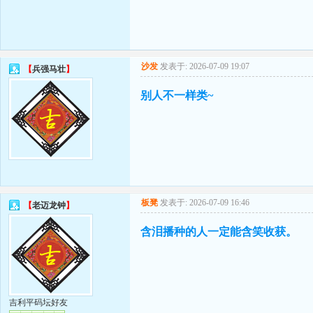
沙发
发表于: 2026-07-09 19:07
【
兵强马壮
】
别人不一样类~
板凳
发表于: 2026-07-09 16:46
【
老迈龙钟
】
含泪播种的人一定能含笑收获。
吉利平码坛好友