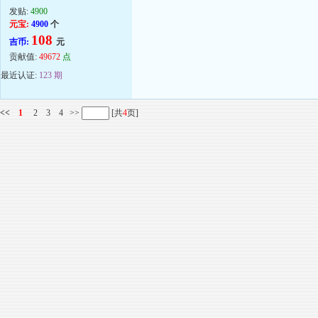
发贴:
4900
元宝:
4900
个
108
吉币:
元
贡献值:
49672
点
最近认证:
123 期
<<
1
2
3
4
>>
[共
4
页]