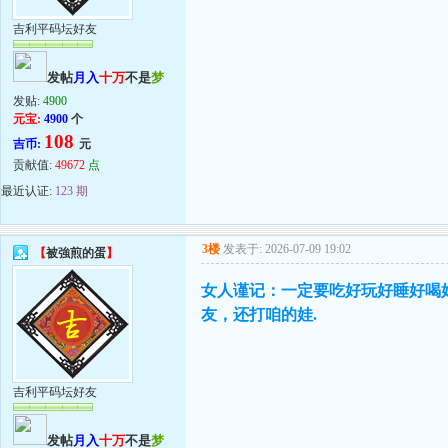
吉利平码坛好友
发帖
月入
十万
不是
梦
发贴:
4900
元宝:
4900
个
108
吉币:
元
贡献值:
49672
点
最近认证:
123 期
3楼
发表于: 2026-07-09 19:02
【
被強煎的蛋
】
女人谨记：一定要吃好玩好睡好喝
友，还打咱的娃.
吉利平码坛好友
发帖
月入
十万
不是
梦