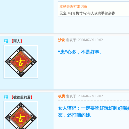
本帖最近打赏记录：
元宝:+6(青梅竹马)与人玫瑰手留余香
沙发
发表于: 2026-07-09 19:02
【
雨人
】
“患”心多，不是好事。
板凳
发表于: 2026-07-09 19:02
【
被強煎的蛋
】
女人谨记：一定要吃好玩好睡好喝
友，还打咱的娃.