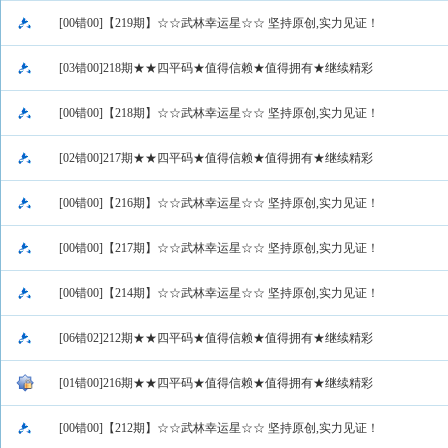
[00错00]【219期】☆☆武林幸运星☆☆ 坚持原创,实力见证！
[03错00]218期★★四平码★值得信赖★值得拥有★继续精彩
[00错00]【218期】☆☆武林幸运星☆☆ 坚持原创,实力见证！
[02错00]217期★★四平码★值得信赖★值得拥有★继续精彩
[00错00]【216期】☆☆武林幸运星☆☆ 坚持原创,实力见证！
[00错00]【217期】☆☆武林幸运星☆☆ 坚持原创,实力见证！
[00错00]【214期】☆☆武林幸运星☆☆ 坚持原创,实力见证！
[06错02]212期★★四平码★值得信赖★值得拥有★继续精彩
[01错00]216期★★四平码★值得信赖★值得拥有★继续精彩
[00错00]【212期】☆☆武林幸运星☆☆ 坚持原创,实力见证！