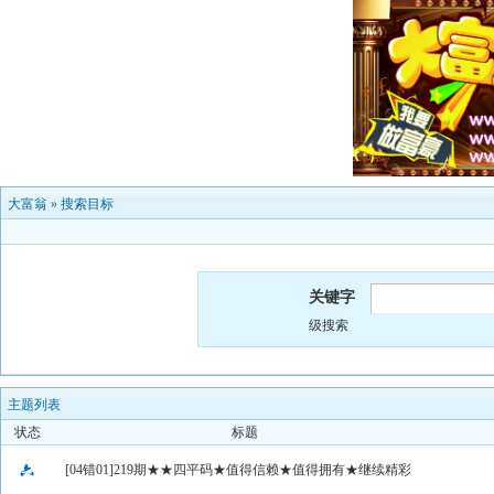
大富翁
»
搜索目标
关键字
级搜索
主题列表
状态
标题
[04错01]219期★★四平码★值得信赖★值得拥有★继续精彩