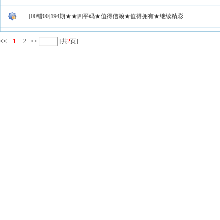
[00错00]194期★★四平码★值得信赖★值得拥有★继续精彩
<<
1
2
>>
[共
2
页]