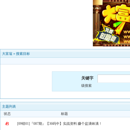
大富翁
»
搜索目标
关键字
级搜索
主题列表
状态
标题
[09错01]『087期』【36码中】实战资料.赚个盆满钵满！