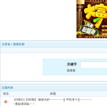
大富翁
»
搜索目标
关键字
级搜索
主题列表
状态
标题
[05错02]【086期】:狼狈为奸~~~~~~~~╟ 平码 Ⅲ 个╢~~~~~~~
~看贴请回贴！！