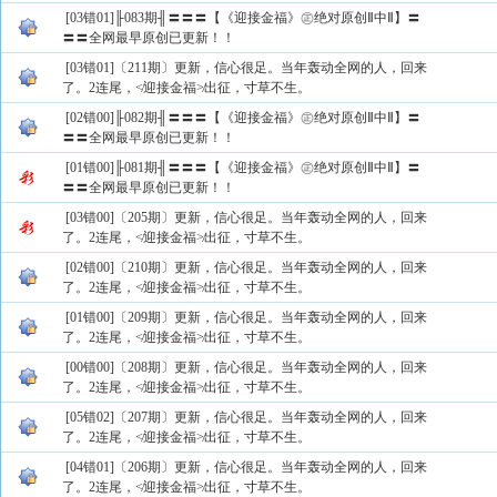
[03错01]╟083期╢〓〓〓【《迎接金福》㊣绝对原创Ⅱ中Ⅱ】〓
〓〓全网最早原创已更新！！
[03错01]〔211期〕更新，信心很足。当年轰动全网的人，回来
了。2连尾，≮迎接金福≯出征，寸草不生。
[02错00]╟082期╢〓〓〓【《迎接金福》㊣绝对原创Ⅱ中Ⅱ】〓
〓〓全网最早原创已更新！！
[01错00]╟081期╢〓〓〓【《迎接金福》㊣绝对原创Ⅱ中Ⅱ】〓
〓〓全网最早原创已更新！！
[03错00]〔205期〕更新，信心很足。当年轰动全网的人，回来
了。2连尾，≮迎接金福≯出征，寸草不生。
[02错00]〔210期〕更新，信心很足。当年轰动全网的人，回来
了。2连尾，≮迎接金福≯出征，寸草不生。
[01错00]〔209期〕更新，信心很足。当年轰动全网的人，回来
了。2连尾，≮迎接金福≯出征，寸草不生。
[00错00]〔208期〕更新，信心很足。当年轰动全网的人，回来
了。2连尾，≮迎接金福≯出征，寸草不生。
[05错02]〔207期〕更新，信心很足。当年轰动全网的人，回来
了。2连尾，≮迎接金福≯出征，寸草不生。
[04错01]〔206期〕更新，信心很足。当年轰动全网的人，回来
了。2连尾，≮迎接金福≯出征，寸草不生。