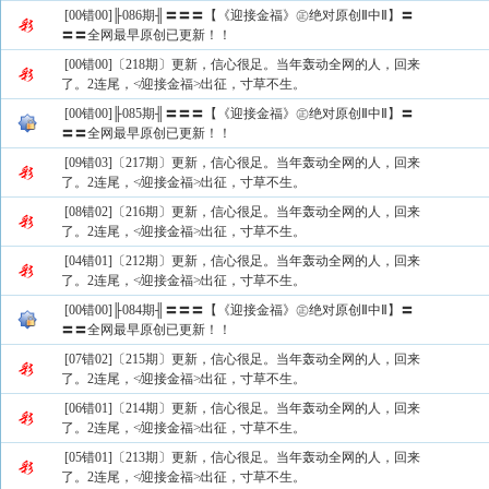
[00错00]╟086期╢〓〓〓【《迎接金福》㊣绝对原创Ⅱ中Ⅱ】〓
〓〓全网最早原创已更新！！
[00错00]〔218期〕更新，信心很足。当年轰动全网的人，回来
了。2连尾，≮迎接金福≯出征，寸草不生。
[00错00]╟085期╢〓〓〓【《迎接金福》㊣绝对原创Ⅱ中Ⅱ】〓
〓〓全网最早原创已更新！！
[09错03]〔217期〕更新，信心很足。当年轰动全网的人，回来
了。2连尾，≮迎接金福≯出征，寸草不生。
[08错02]〔216期〕更新，信心很足。当年轰动全网的人，回来
了。2连尾，≮迎接金福≯出征，寸草不生。
[04错01]〔212期〕更新，信心很足。当年轰动全网的人，回来
了。2连尾，≮迎接金福≯出征，寸草不生。
[00错00]╟084期╢〓〓〓【《迎接金福》㊣绝对原创Ⅱ中Ⅱ】〓
〓〓全网最早原创已更新！！
[07错02]〔215期〕更新，信心很足。当年轰动全网的人，回来
了。2连尾，≮迎接金福≯出征，寸草不生。
[06错01]〔214期〕更新，信心很足。当年轰动全网的人，回来
了。2连尾，≮迎接金福≯出征，寸草不生。
[05错01]〔213期〕更新，信心很足。当年轰动全网的人，回来
了。2连尾，≮迎接金福≯出征，寸草不生。