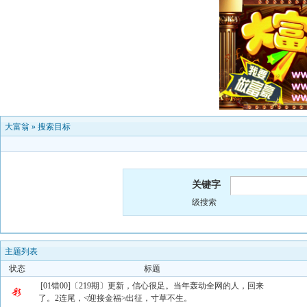
大富翁
»
搜索目标
关键字
级搜索
主题列表
状态
标题
[01错00]〔219期〕更新，信心很足。当年轰动全网的人，回来
了。2连尾，≮迎接金福≯出征，寸草不生。