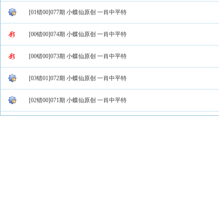
[01错00]077期 小蝶仙原创 一肖中平特
[00错00]074期 小蝶仙原创 一肖中平特
[00错00]073期 小蝶仙原创 一肖中平特
[03错01]072期 小蝶仙原创 一肖中平特
[02错00]071期 小蝶仙原创 一肖中平特