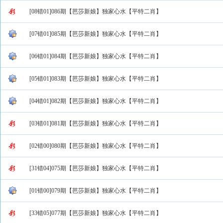
[08错01]086期【芭莎新娘】独家心水【平特二肖】
[07错01]085期【芭莎新娘】独家心水【平特二肖】
[06错01]084期【芭莎新娘】独家心水【平特二肖】
[05错01]083期【芭莎新娘】独家心水【平特二肖】
[04错01]082期【芭莎新娘】独家心水【平特二肖】
[03错01]081期【芭莎新娘】独家心水【平特二肖】
[02错00]080期【芭莎新娘】独家心水【平特二肖】
[31错04]075期【芭莎新娘】独家心水【平特二肖】
[01错00]079期【芭莎新娘】独家心水【平特二肖】
[33错05]077期【芭莎新娘】独家心水【平特二肖】