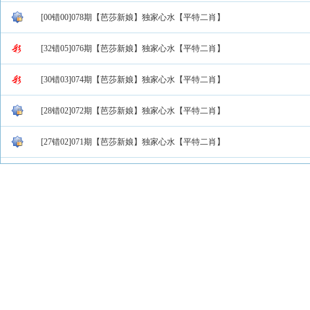
[00错00]078期【芭莎新娘】独家心水【平特二肖】
[32错05]076期【芭莎新娘】独家心水【平特二肖】
[30错03]074期【芭莎新娘】独家心水【平特二肖】
[28错02]072期【芭莎新娘】独家心水【平特二肖】
[27错02]071期【芭莎新娘】独家心水【平特二肖】